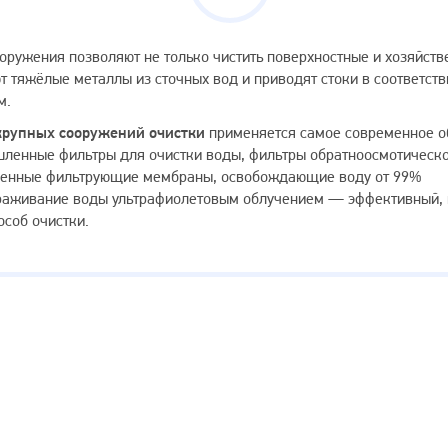
оружения позволяют не только чистить поверхностные и хозяйст
ют тяжёлые металлы из сточных вод и приводят стоки в соответст
м.
крупных сооружений очистки
применяется самое современное 
ленные фильтры для очистки воды, фильтры обратноосмотическ
твенные фильтрующие мембраны, освобождающие воду от 99%
араживание воды ультрафиолетовым облучением — эффективный,
особ очистки.