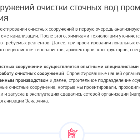
оружений очистки сточных вод про
ия
ектировании очистных сооружений в первую очередь анализируют
теме канализации. После этого, химиками-технологами уточняетс
ав требуемых реагентов. Далее, при проектировании локальных о
 специалистов: генпланистов, архитекторов, конструкторов, сп
стных сооружений осуществляется опытными специалистами
 работу очистных сооружений
. Спроектированные нашей организ
венным производством
и далее, строительное подразделение ос
ные очистные сооружение, которые мы проектировали, проходили
ки и запуска в эксплуатацию сдавались сетевой организации (на
рганизации Заказчика.