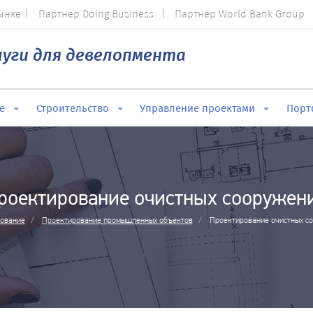
рынке
Партнер Doing Business
Партнер World Bank Group
луги для
девелопмента
е
Строительство
Управление проектами
Порт
роектирование очистных сооружен
ование
Проектирование промышленных объектов
Проектирование очистных с