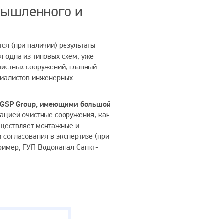
мышленного и
ся (при наличии) результаты
я одна из типовых схем, уже
чистных сооружений, главный
ециалистов инженерных
 GSP Group, имеющими большой
ацией очистные сооружения, как
уществляет монтажные и
 согласования в экспертизе (при
пример, ГУП Водоканал Санкт-