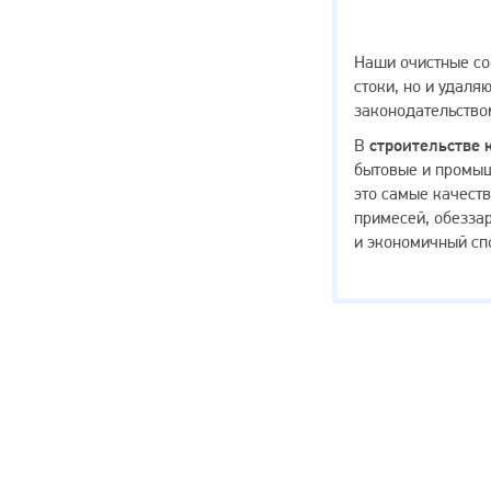
На
Наши очистные со
заметку
стоки, но и удаля
законодательство
В
строительстве 
бытовые и промыш
это самые качес
примесей, обезз
и экономичный сп