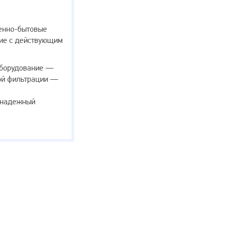
венно-бытовые
вие с действующим
оборудование —
ой фильтрации —
 надежный